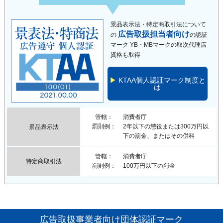
景品表示法・特定商取引法について
広告取扱担当者向け
の
の認証
マーク
YB・MBマークの取次代理店
資格も取得
KTAA個人認証マーク制度と
は
管轄
消費者庁
罰則例
2年以下の懲役または300万円以
景品表示法
下の罰金、またはその併科
管轄
消費者庁
特定商取引法
罰則例
100万円以下の罰金
広告取扱事業者向け団体認証マーク