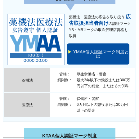
広
薬機法・医療法の広告を取り扱う
告取扱担当者向け
の認証マーク
YB・MBマークの取次代理店資格も
取得
YMAA個人認証マーク制度と
は
管轄
厚生労働省・警察
罰則例
最大3年以下の懲役または300万
薬機法
円以下の罰金、またはその併科
管轄
保健所・警察
罰則例
6カ月以下の懲役または30万円
医療法
以下の罰金
KTAA個人認証マーク制度