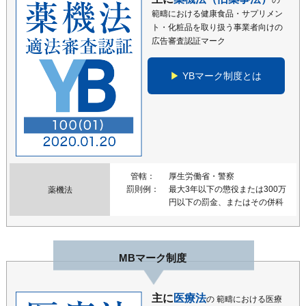
の
範疇における健康食品・サプリメン
ト・化粧品を取り扱う事業者向けの
広告審査認証マーク
YBマーク制度とは
管轄
厚生労働省・警察
罰則例
最大3年以下の懲役または300万
薬機法
円以下の罰金、またはその併科
MBマーク制度
主に
医療法
の
範疇における医療